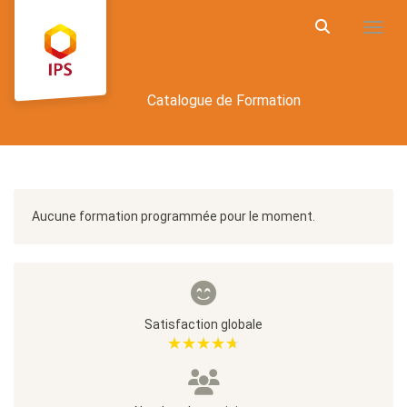
Aller au menu principal
Aller au contenu principal
Personnaliser l'interface
Toggl
Rechercher u
Catalogue de Formation
Calendrier
Aucune formation programmée pour le moment.
Satisfaction globale
★★★★★
★★★★★