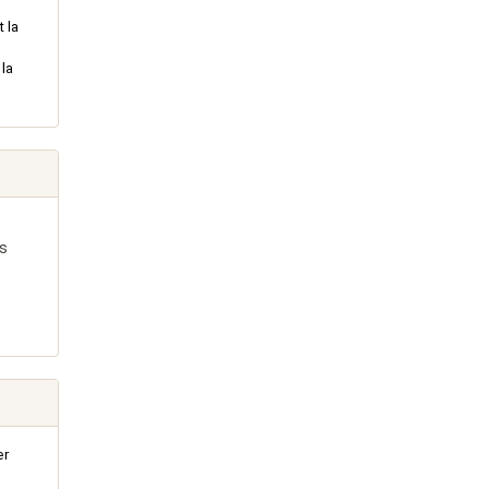
 la
 la
ns
er