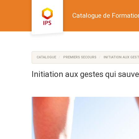
Aller au menu principal
Aller au contenu principal
Personnaliser l'interface
Catalogue de Formatio
CATALOGUE
PREMIERS SECOURS
INITIATION AUX GES
Initiation aux gestes qui sauve