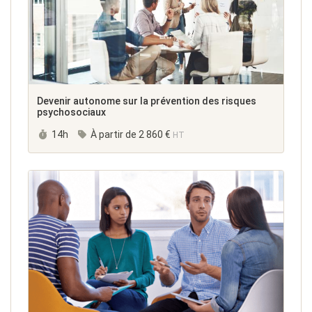
Devenir autonome sur la prévention des risques
psychosociaux
Durée :
14h
À partir de
2 860 €
HT