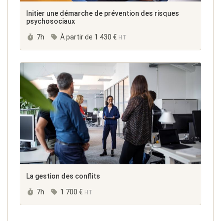
Initier une démarche de prévention des risques
psychosociaux
Durée :
7h
À partir de
1 430 €
HT
La gestion des conflits
Durée :
7h
1 700 €
HT