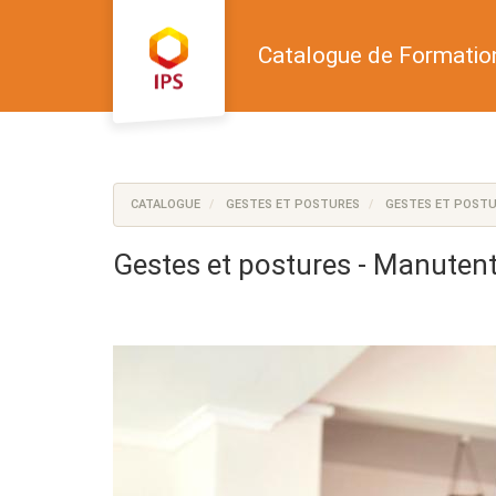
Aller au menu principal
Aller au contenu principal
Personnaliser l'interface
Catalogue de Formatio
CATALOGUE
GESTES ET POSTURES
GESTES ET POSTU
Gestes et postures - Manutent