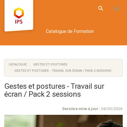
Aller au menu principal
Aller au contenu principal
Personnaliser l'interface
Toggl
Rechercher u
Catalogue de Formation
CATALOGUE
GESTES ET POSTURES
GESTES ET POSTURES - TRAVAIL SUR ÉCRAN / PACK 2 SESSIONS
Gestes et postures - Travail sur
écran / Pack 2 sessions
Dernière mise à jour :
04/05/2026