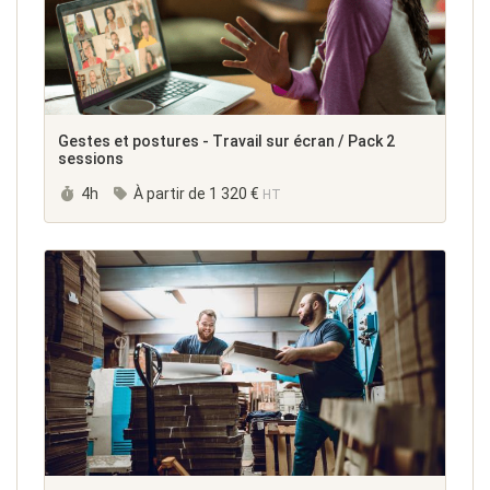
Gestes et postures - Travail sur écran / Pack 2
sessions
Durée :
4h
À partir de
1 320 €
HT