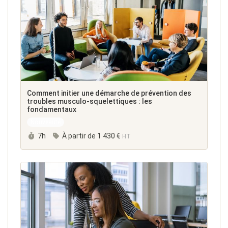
Comment initier une démarche de prévention des
troubles musculo-squelettiques : les
fondamentaux
Nouveauté
Durée :
7h
À partir de
1 430 €
HT