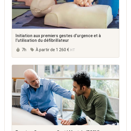
Initiation aux premiers gestes d’urgence et à
l’utilisation du défibrillateur
Durée :
7h
À partir de
1 260 €
HT