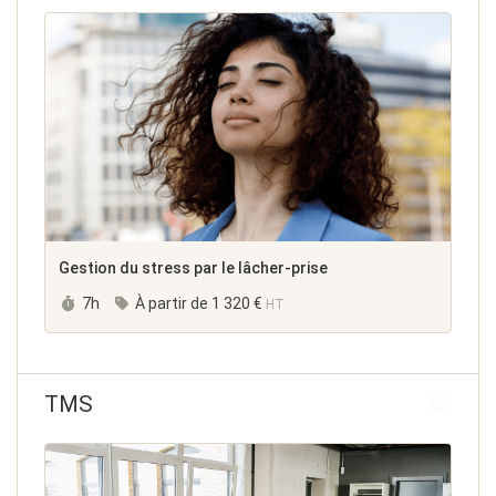
Gestion du stress par le lâcher-prise
Durée :
7h
À partir de
1 320 €
HT
TMS
2