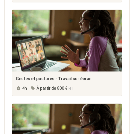
Gestes et postures - Travail sur écran
Durée :
4h
À partir de
800 €
HT