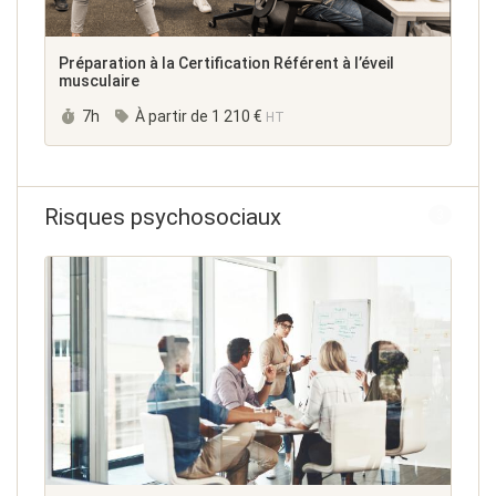
Préparation à la Certification Référent à l’éveil
musculaire
Durée :
7h
À partir de
1 210 €
HT
Risques psychosociaux
3