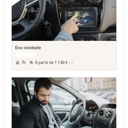
Eco-conduite
Nouveauté
Durée :
7h
À partir de
1 140 €
HT