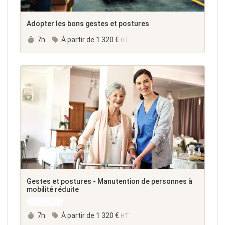
Adopter les bons gestes et postures
Durée :
7h
À partir de
1 320 €
HT
Gestes et postures - Manutention de personnes à
mobilité réduite
Nouveauté
Durée :
7h
À partir de
1 320 €
HT