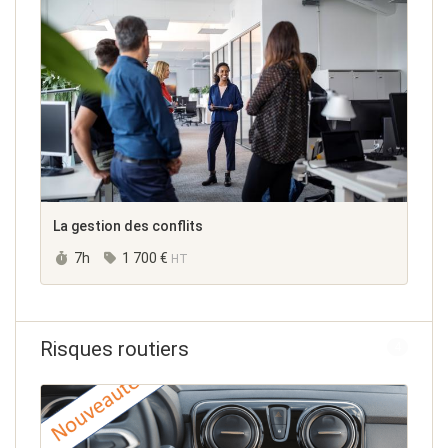
La gestion des conflits
Durée :
7h
1 700 €
HT
Risques routiers
4