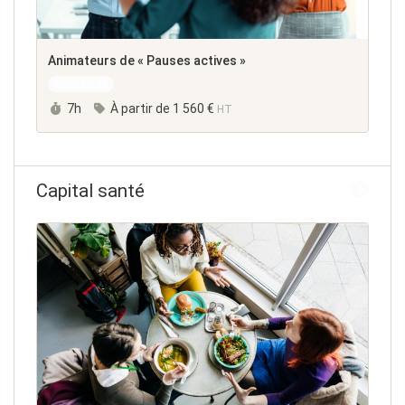
Animateurs de « Pauses actives »
Nouveauté
Durée :
7h
À partir de
1 560 €
HT
Capital santé
4