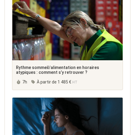
Rythme sommeil/alimentation en horaires
atypiques : comment s’y retrouver ?
Durée :
7h
À partir de
1 485 €
HT