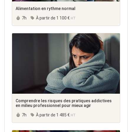
Alimentation en rythme normal
Durée :
7h
À partir de
1 100 €
HT
Comprendre les risques des pratiques addictives
en milieu professionnel pour mieux agir
Durée :
7h
À partir de
1 485 €
HT