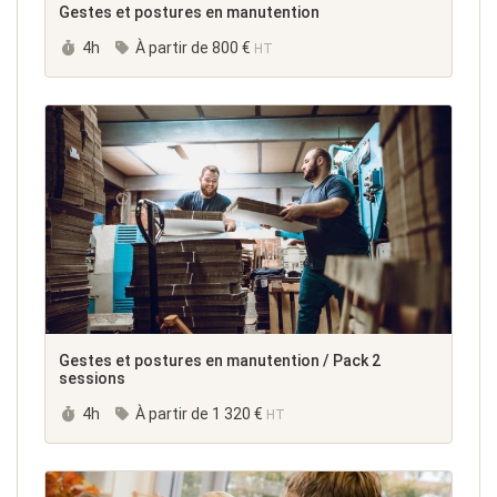
Gestes et postures en manutention
Durée :
4h
À partir de
800 €
HT
Gestes et postures en manutention / Pack 2
sessions
Durée :
4h
À partir de
1 320 €
HT