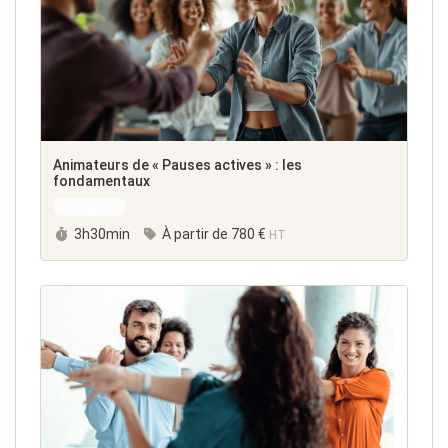
Animateurs de « Pauses actives » : les
fondamentaux
Nouveauté
Durée :
3h30min
À partir de
780 €
HT