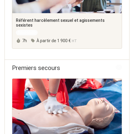
Référent harcèlement sexuel et agissements
sexistes
Nouveauté
Durée :
7h
À partir de
1 900 €
HT
Premiers secours
7