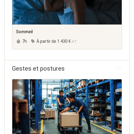
Sommeil
Durée :
7h
À partir de
1 430 €
HT
Gestes et postures
7