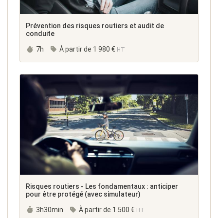
Prévention des risques routiers et audit de
conduite
Durée :
7h
À partir de
1 980 €
HT
Risques routiers - Les fondamentaux : anticiper
pour être protégé (avec simulateur)
Durée :
3h30min
À partir de
1 500 €
HT