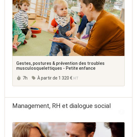
Gestes, postures & prévention des troubles
musculosquelettiques - Petite enfance
Durée :
7h
À partir de
1 320 €
HT
Management, RH et dialogue social
2