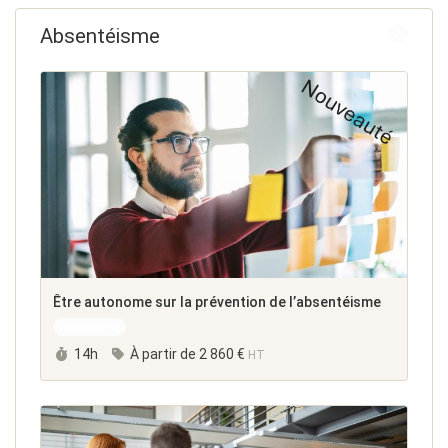
Absentéisme
2
Être autonome sur la prévention de l’absentéisme
Nouveauté
Durée :
14h
À partir de
2 860 €
HT