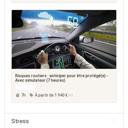
Risques routiers : anticiper pour être protégé(e) -
Avec simulateur (7 heures)
Nouveauté
Durée :
7h
À partir de
1 940 €
HT
Stress
1