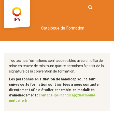
Aller au menu principal
Aller au contenu principal
Personnaliser l'interface
Toggl
Rechercher u
Catalogue de Formation
Catalogue
Toutes nos formations sont accessibles avec un délai de
mise en œuvre de minimum quatre semaines à partir de la
signature de la convention de formation.
Les personnes en situation de handicap souhaitant
suivre cette formation sont invitées à nous contacter
directement afin d'étudier ensemble les modalités
d'aménagement :
contact-ips-handicap@harmonie-
mutuelle.fr