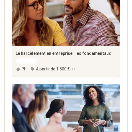
Le harcèlement en entreprise : les fondamentaux
Nouveauté
Durée :
7h
À partir de
1 500 €
HT