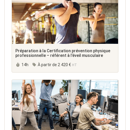
Préparation à la Certification prévention physique
professionnelle – référent à l’éveil musculaire
Durée :
14h
À partir de
2 420 €
HT