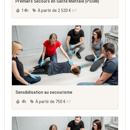
Premiers Secours en Santé Mentale (PSSM)
Durée :
14h
À partir de
2 520 €
HT
Sensibilisation au secourisme
Durée :
4h
À partir de
750 €
HT