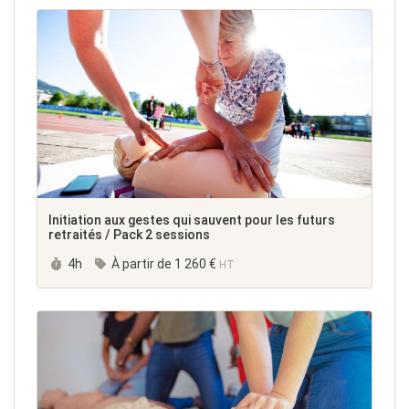
Initiation aux gestes qui sauvent pour les futurs
retraités / Pack 2 sessions
Durée :
4h
À partir de
1 260 €
HT