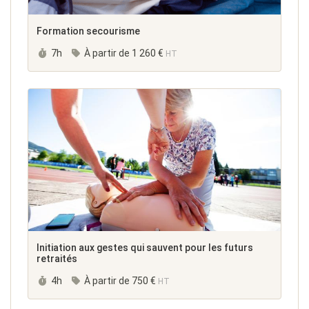
Formation secourisme
Durée :
7h
À partir de
1 260 €
HT
Initiation aux gestes qui sauvent pour les futurs
retraités
Durée :
4h
À partir de
750 €
HT