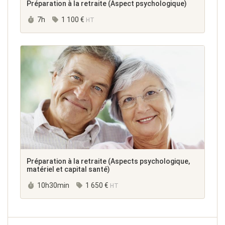
Préparation à la retraite (Aspect psychologique)
Durée :
7h
1 100 €
HT
Préparation à la retraite (Aspects psychologique,
matériel et capital santé)
Durée :
10h30min
1 650 €
HT