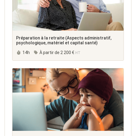
Préparation à la retraite (Aspects administratif,
psychologique, matériel et capital santé)
Durée :
14h
À partir de
2 200 €
HT