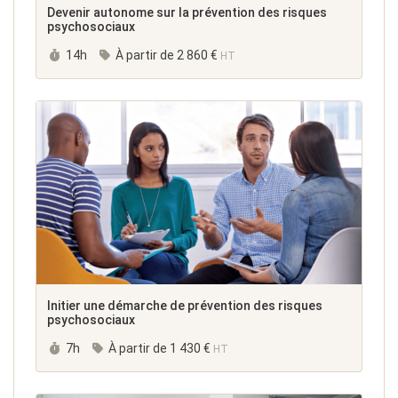
Devenir autonome sur la prévention des risques
psychosociaux
Durée :
14h
À partir de
2 860 €
HT
Initier une démarche de prévention des risques
psychosociaux
Durée :
7h
À partir de
1 430 €
HT