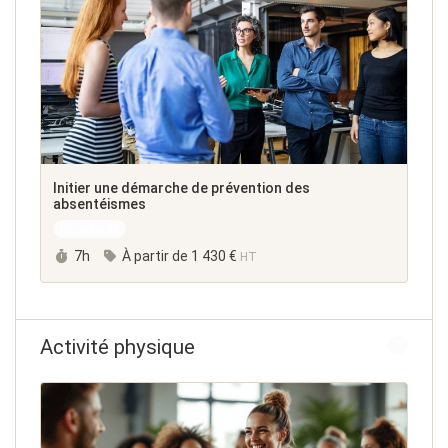
Initier une démarche de prévention des
absentéismes
Nouveauté
Durée :
7h
À partir de
1 430 €
HT
Activité physique
2